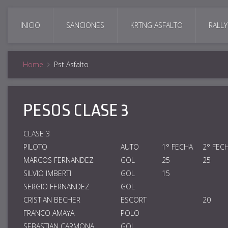
INICIO
SANCIONES
KRTNG ASFALTO
RALLY
Home
Pst Asfalto
PESOS CLASE 3
CLASE 3
PILOTO
AUTO
1° FECHA
2° FEC
MARCOS FERNANDEZ
GOL
25
25
SILVIO IMBERTI
GOL
15
SERGIO FERNANDEZ
GOL
CRISTIAN BECHER
ESCORT
20
FRANCO AMAYA
POLO
SEBASTIAN CARMONA
GOL