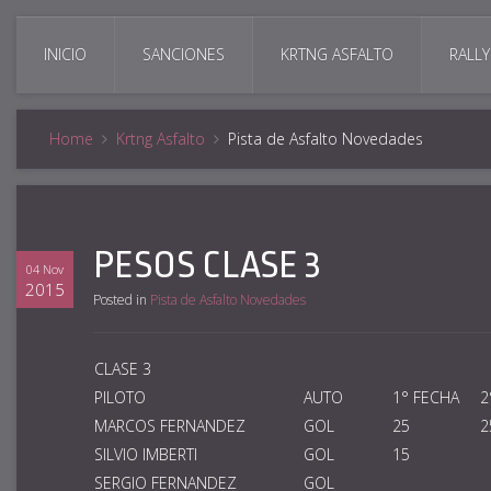
INICIO
SANCIONES
KRTNG ASFALTO
RALLY
Home
Krtng Asfalto
Pista de Asfalto Novedades
PESOS CLASE 3
04 Nov
2015
Posted in
Pista de Asfalto Novedades
CLASE 3
PILOTO
AUTO
1° FECHA
2
MARCOS FERNANDEZ
GOL
25
2
SILVIO IMBERTI
GOL
15
SERGIO FERNANDEZ
GOL