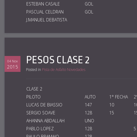
ESTEBAN CASALE
GOL
PASCUAL CELDRAN
GOL
J.MANUEL DEBATISTA
PESOS CLASE 2
04 Nov
2015
Posted in
Pista de Asfalto Novedades
CLASE 2
PILOTO
AUTO
1° FECHA
2
LUCAS DE BIASSIO
147
10
1
SERGIO SOAVE
128
15
1
AHANNA ABDALLAH
UNO
PABLO LOPEZ
128
5
PAULO BRAMAJO
128